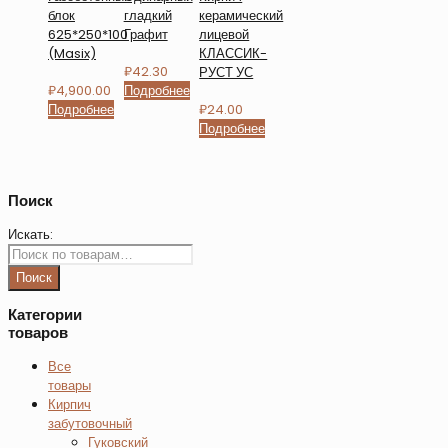
блок
гладкий
керамический
625*250*100
Графит
лицевой
(Masix)
КЛАССИК-
₽
42.30
РУСТ УС
₽
4,900.00
Подробнее
Подробнее
₽
24.00
Подробнее
Поиск
Искать:
Поиск
Категории
товаров
Все
товары
Кирпич
забутовочный
Гуковский