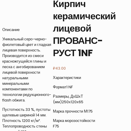
Кирпич
керамический
лицевой
Описание
ПРОВАНС-
Уникальный серо-черно-
фиолетовый цвет и гладкая
РУСТ 1NF
лицевая поверхность.
Производится из смеси
красножгущейся глины и
песка с ангобированием
₽
43.00
лицевой поверхности
Характеристики
натуральными
минеральными
Формат1 NF
компонентами по
технологии редукционного-
Размеры, ДхШхТ
flash обжига.
(мм)250х120х65
Пустотность 33 %, пустоты
Марка прочности М175
щелевые шириной 14 мм.
Марка морозостойкости
Плотность 1200 кг/м³.
F75
Теплопроводность стены