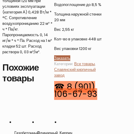
толщиной 120 мм при
Водопоглощение до 8,5 %
условиях эксплуатации
(категория А) 0,428 Вт/м *
Толщина наружной стенки
°С. Сопротивление
20 мм
воздухопроницанию 22 м² *
ч * Па/кг.
Вес 2,55 кг
Паропроницаемость 0, 14
Кол-во в упаковке 448 шт
иг/м * ч * Па. Расход на 1 м²
кладки 52 шт. Расход
Вес упаковки 1200 кг
раствора 0, 03 м³/м².
Заказать
Категории:
Все товары
,
Похожие
Славянский кирпичный
товары
завод
Газобетонный
Одинарный
Кирпич