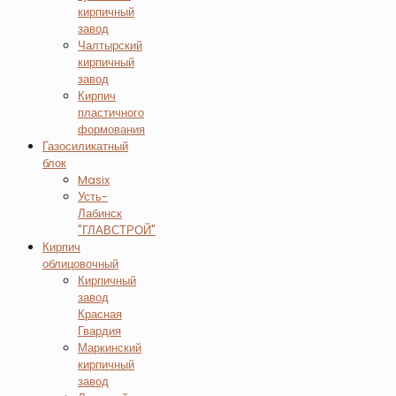
кирпичный
завод
Чалтырский
кирпичный
завод
Кирпич
пластичного
формования
Газосиликатный
блок
Masix
Усть-
Лабинск
"ГЛАВСТРОЙ"
Кирпич
облицовочный
Кирпичный
завод
Красная
Гвардия
Маркинский
кирпичный
завод