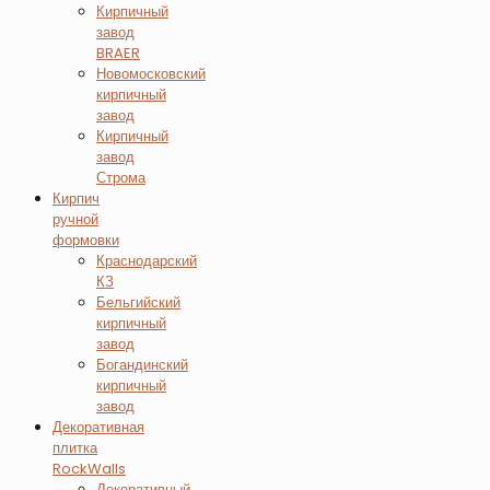
Кирпичный
завод
BRAER
Новомосковский
кирпичный
завод
Кирпичный
завод
Строма
Кирпич
ручной
формовки
Краснодарский
КЗ
Бельгийский
кирпичный
завод
Богандинский
кирпичный
завод
Декоративная
плитка
RockWalls
Декоративный