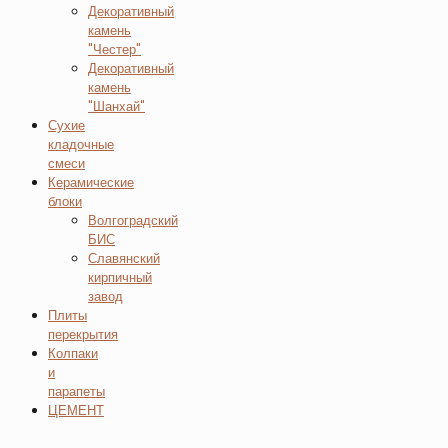
Декоративный
камень
"Честер"
Декоративный
камень
"Шанхай"
Сухие
кладочные
смеси
Керамические
блоки
Волгоградский
БИС
Славянский
кирпичный
завод
Плиты
перекрытия
Колпаки
и
парапеты
ЦЕМЕНТ