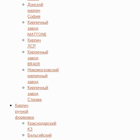
Донской
кирпич
София
Кирпичный
завод
MATTONE
Кирпич
ЛСР
Кирпичный
завод
BRAER
Новомосковский
кирпичный
завод
Кирпичный
завод
Строма
Кирпич
ручной
формовки
Краснодарский
КЗ
Бельгийский