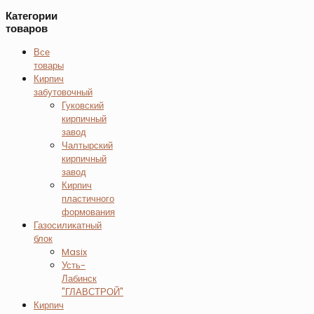
Категории
товаров
Все
товары
Кирпич
забутовочный
Гуковский
кирпичный
завод
Чалтырский
кирпичный
завод
Кирпич
пластичного
формования
Газосиликатный
блок
Masix
Усть-
Лабинск
"ГЛАВСТРОЙ"
Кирпич