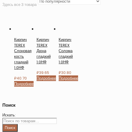
Здесь все 3 товара
Кирпич
Кирпич
Кирпич
TEREX
TEREX
TEREX
Слоновая
Дюна
Солома
кость
гладкий
гладкий
гладкий
1.0НФ
1.0НФ
1.0НФ
₽
39.65
₽
30.80
₽
40.70
Подробнее
Подробнее
Подробнее
Поиск
Искать:
Поиск