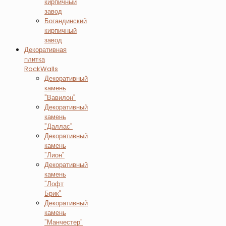
кирпичный
завод
Богандинский
кирпичный
завод
Декоративная
плитка
RockWalls
Декоративный
камень
"Вавилон"
Декоративный
камень
"Даллас"
Декоративный
камень
"Лион"
Декоративный
камень
"Лофт
Брик"
Декоративный
камень
"Манчестер"