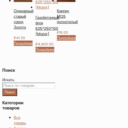
Одинарный
Кирпич
старый
М125
Газобетонный
город
полнотелый
блок
Золото
625*250*100
₽
16.00
(Masix)
₽
41.30
Подробнее
Подробнее
₽
4,900.00
Подробнее
Поиск
Искать:
Поиск
Категории
товаров
Все
товары