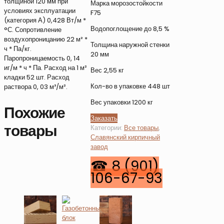
толщиной 120 мм при
Марка морозостойкости
условиях эксплуатации
F75
(категория А) 0,428 Вт/м *
Водопоглощение до 8,5 %
°С. Сопротивление
воздухопроницанию 22 м² *
Толщина наружной стенки
ч * Па/кг.
20 мм
Паропроницаемость 0, 14
иг/м * ч * Па. Расход на 1 м²
Вес 2,55 кг
кладки 52 шт. Расход
Кол-во в упаковке 448 шт
раствора 0, 03 м³/м².
Вес упаковки 1200 кг
Похожие
Заказать
товары
Категории:
Все товары
,
Славянский кирпичный
завод