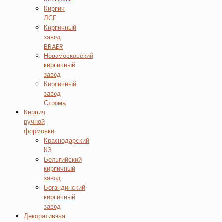
Кирпич
ЛСР
Кирпичный
завод
BRAER
Новомосковский
кирпичный
завод
Кирпичный
завод
Строма
Кирпич
ручной
формовки
Краснодарский
КЗ
Бельгийский
кирпичный
завод
Богандинский
кирпичный
завод
Декоративная