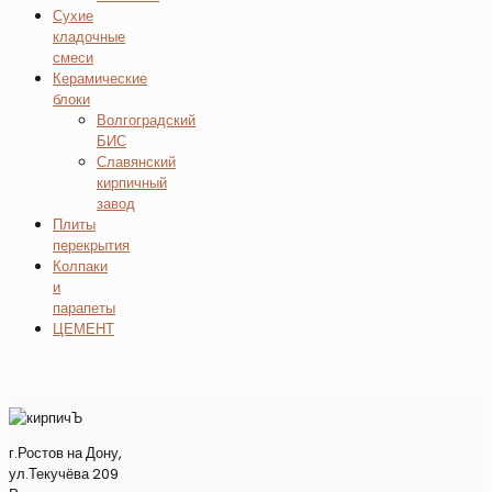
Сухие
кладочные
смеси
Керамические
блоки
Волгоградский
БИС
Славянский
кирпичный
завод
Плиты
перекрытия
Колпаки
и
парапеты
ЦЕМЕНТ
г.Ростов на Дону,
ул.Текучёва 209