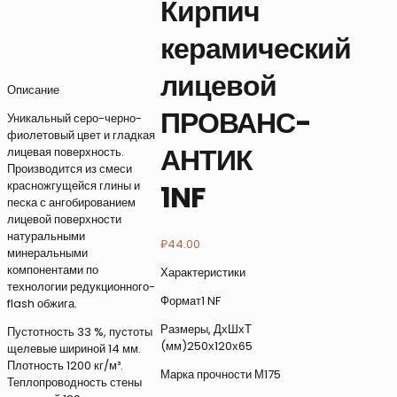
Кирпич
керамический
лицевой
Описание
ПРОВАНС-
Уникальный серо-черно-
фиолетовый цвет и гладкая
АНТИК
лицевая поверхность.
Производится из смеси
красножгущейся глины и
1NF
песка с ангобированием
лицевой поверхности
натуральными
₽
44.00
минеральными
компонентами по
Характеристики
технологии редукционного-
Формат1 NF
flash обжига.
Размеры, ДхШхТ
Пустотность 33 %, пустоты
(мм)250х120х65
щелевые шириной 14 мм.
Плотность 1200 кг/м³.
Марка прочности М175
Теплопроводность стены