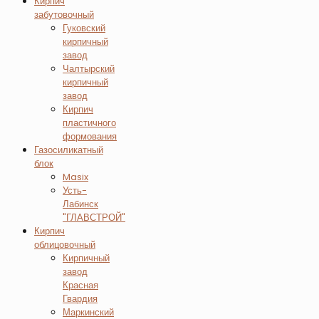
Кирпич
забутовочный
Гуковский
кирпичный
завод
Чалтырский
кирпичный
завод
Кирпич
пластичного
формования
Газосиликатный
блок
Masix
Усть-
Лабинск
"ГЛАВСТРОЙ"
Кирпич
облицовочный
Кирпичный
завод
Красная
Гвардия
Маркинский