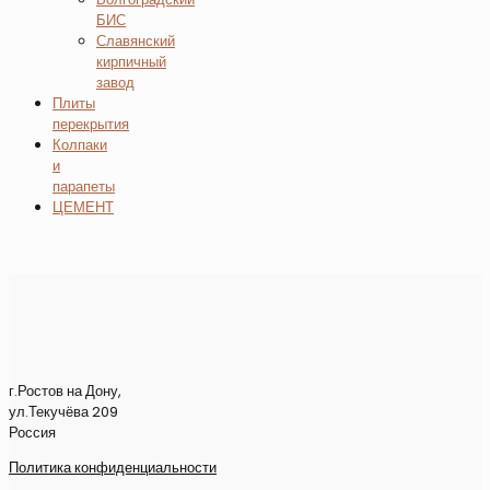
БИС
Славянский
кирпичный
завод
Плиты
перекрытия
Колпаки
и
парапеты
ЦЕМЕНТ
г.Ростов на Дону,
ул.Текучёва 209
Россия
Политика конфиденциальности