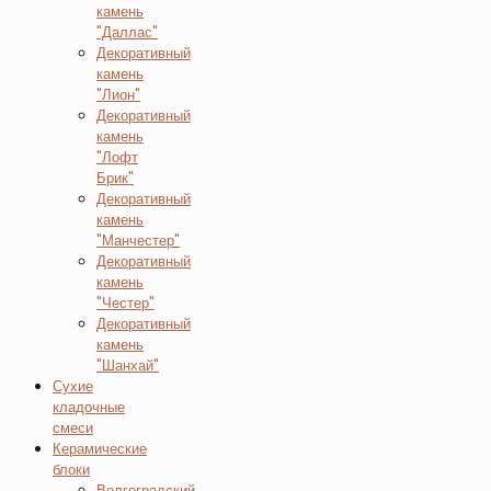
камень
"Даллас"
Декоративный
камень
"Лион"
Декоративный
камень
"Лофт
Брик"
Декоративный
камень
"Манчестер"
Декоративный
камень
"Честер"
Декоративный
камень
"Шанхай"
Сухие
кладочные
смеси
Керамические
блоки
Волгоградский