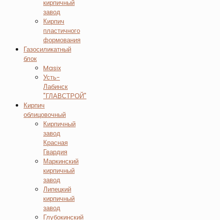
кирпичный
завод
Кирпич
пластичного
формования
Газосиликатный
блок
Masix
Усть-
Лабинск
"ГЛАВСТРОЙ"
Кирпич
облицовочный
Кирпичный
завод
Красная
Гвардия
Маркинский
кирпичный
завод
Липецкий
кирпичный
завод
Глубокинский