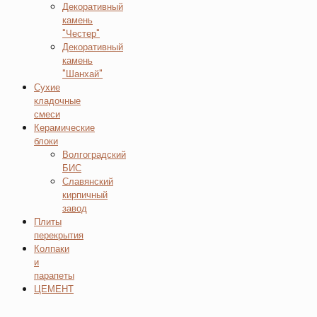
Декоративный
камень
"Честер"
Декоративный
камень
"Шанхай"
Сухие
кладочные
смеси
Керамические
блоки
Волгоградский
БИС
Славянский
кирпичный
завод
Плиты
перекрытия
Колпаки
и
парапеты
ЦЕМЕНТ