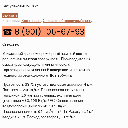
Вес упаковки 1200 кг
Заказать
Категории:
Все товары
,
Славянский кирпичный завод
Описание
Уникальный красно-серо-черный пестрый цвет и
рельефная лицевая поверхность. Производится из
смеси красножгущейся глины и песка с
торкретированием лицевой поверхности песком по
технологии редукционного-flash обжига.
Пустотность 33 %, пустоты щелевые шириной 14 мм.
Плотность 1200 кг/м³. Теплопроводность стены
толщиной 120 мм при условиях эксплуатации
(категория А) 0,428 Вт/м * °С. Сопротивление
воздухопроницанию 22 м² * ч * Па/кг.
Паропроницаемость 0,14 иг/м * ч * Па. Расход на 1 м²
кладки 52 шт. Расход раствора 0,03 м³/м².