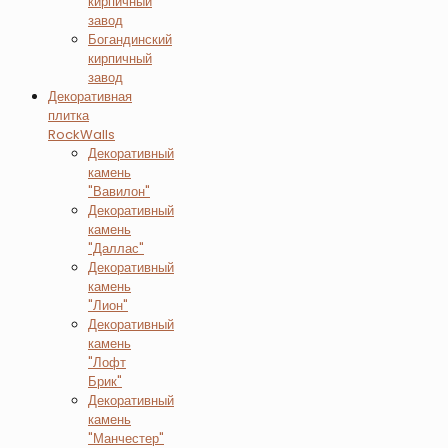
кирпичный
завод
Богандинский
кирпичный
завод
Декоративная
плитка
RockWalls
Декоративный
камень
"Вавилон"
Декоративный
камень
"Даллас"
Декоративный
камень
"Лион"
Декоративный
камень
"Лофт
Брик"
Декоративный
камень
"Манчестер"