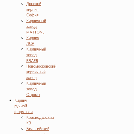
Донской
кирпич
София
Кирпичный
завод
MATTONE
Кирпич
ЛСР
Кирпичный
завод
BRAER
Новомосковский
кирпичный
завод
Кирпичный
завод
Строма
Кирпич
ручной
формовки
Краснодарский
КЗ
Бельгийский