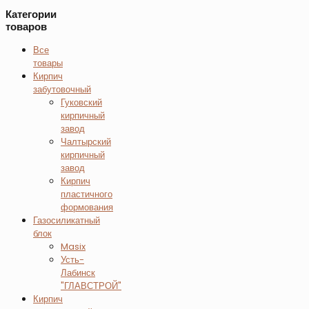
Категории
товаров
Все
товары
Кирпич
забутовочный
Гуковский
кирпичный
завод
Чалтырский
кирпичный
завод
Кирпич
пластичного
формования
Газосиликатный
блок
Masix
Усть-
Лабинск
"ГЛАВСТРОЙ"
Кирпич