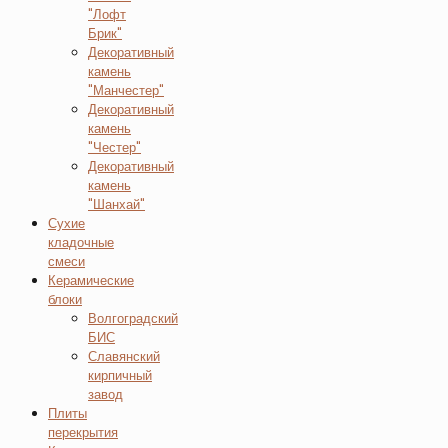
"Лофт
Брик"
Декоративный
камень
"Манчестер"
Декоративный
камень
"Честер"
Декоративный
камень
"Шанхай"
Сухие
кладочные
смеси
Керамические
блоки
Волгоградский
БИС
Славянский
кирпичный
завод
Плиты
перекрытия