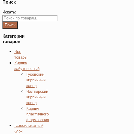
Поиск
Искать:
Поиск
Категории
товаров
Все
товары
Кирпич
забутовочный
Гуковский
кирпичный
завод
Чалтырский
кирпичный
завод
Кирпич
пластичного
формования
Газосиликатный
блок