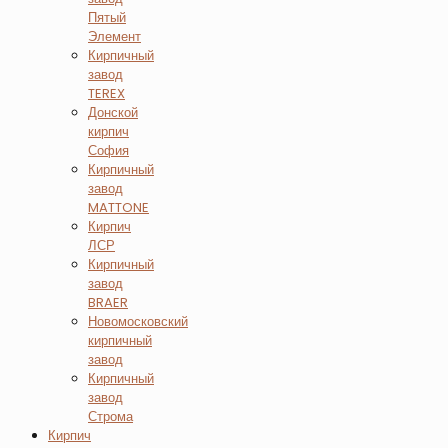
Пятый
Элемент
Кирпичный
завод
TEREX
Донской
кирпич
София
Кирпичный
завод
MATTONE
Кирпич
ЛСР
Кирпичный
завод
BRAER
Новомосковский
кирпичный
завод
Кирпичный
завод
Строма
Кирпич