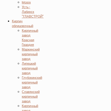
Masix
Усть-
Лабинск
"ГЛАВСТРОЙ"
Кирпич
облицовочный
Кирпичный
завод
Красная
Гвардия
Маркинский
кирпичный
завод
Липецкий
кирпичный
завод
Глубокинский
кирпичный
завод
Славянский
кирпичный
завод
Кирпичный
завод