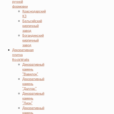
ручной
формовки
Краснодарский
КЗ
Бельгийский
кирпичный
завод
Богандинский
кирпичный
завод
Декоративная
плитка
RockWalls
Декоративный
камень
"Вавилон"
Декоративный
камень
"Даллас"
Декоративный
камень
"Лион"
Декоративный
камень