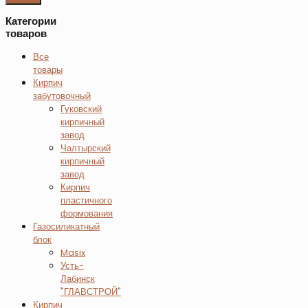
Категории
товаров
Все
товары
Кирпич
забутовочный
Гуковский
кирпичный
завод
Чалтырский
кирпичный
завод
Кирпич
пластичного
формования
Газосиликатный
блок
Masix
Усть-
Лабинск
"ГЛАВСТРОЙ"
Кирпич