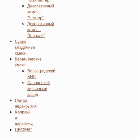
"Манчестер"
Декоративный
камень
"Честер"
Декоративный
камень
"Шанхай"
Сухие
кладочные
смеси
Керамические
блоки
Волгоградский
БИС
Славянский
кирпичный
завод
Плиты
перекрытия
Колпаки
и
парапеты
ЦЕМЕНТ