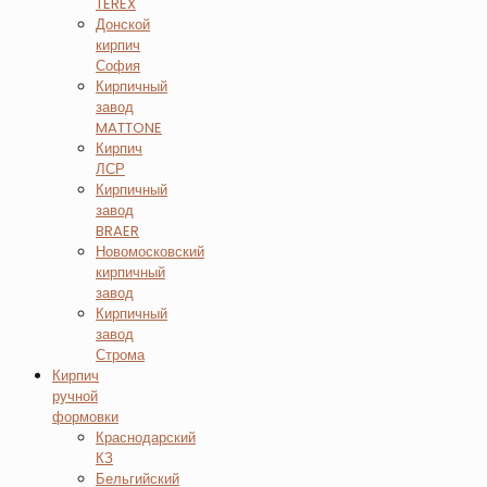
TEREX
Донской
кирпич
София
Кирпичный
завод
MATTONE
Кирпич
ЛСР
Кирпичный
завод
BRAER
Новомосковский
кирпичный
завод
Кирпичный
завод
Строма
Кирпич
ручной
формовки
Краснодарский
КЗ
Бельгийский