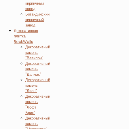
кирпичный
завод
Богандинский
кирпичный
завод
Декоративная
плитка
RockWalls
Декоративный
камень
"Вавилон"
Декоративный
камень
"Даллас"
Декоративный
камень
"Лион"
Декоративный
камень
"Лофт
Брик"
Декоративный
камень